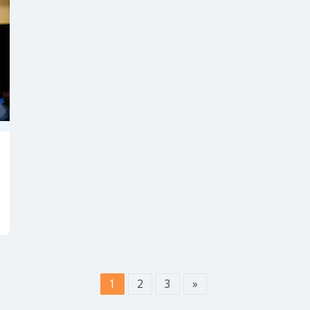
1
2
3
»