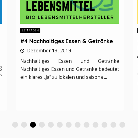
LEITFADEN
#5 Vermeidung von Plastik und
Einweg-Kunststoffen
Dezember 13, 2019
e
Zero Waste – meint unter anderem die
t
Vermeidung von Plastik und Einweg-
Kunststoffen. Sagen Sie “Nein” zu ...