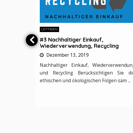
LEITFADEN
#4 Nachhaltiges Essen & Getränke
ing
Dezember 13, 2019
Nachhaltiges Essen und Getränk
erwendung
Nachhaltiges Essen und Getränke bedeute
n Sie die
ein klares „Ja“ zu lokalen und saisona ...
n säm ...