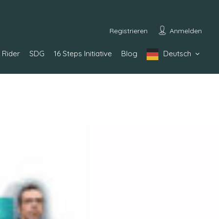
Registrieren
Anmelden
Rider
SDG
16 Steps Initiative
Blog
Deutsch