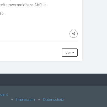
celt unvermeidbare Abfälle.
te.
Vor
Agent
Impressum
Datenschutz