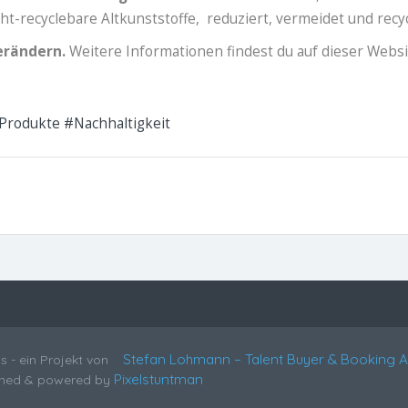
cht-recyclebare Altkunststoffe, reduziert, vermeidet und recy
erändern.
Weitere Informationen findest du auf dieser Websi
 Produkte
#Nachhaltigkeit
Stefan Lohmann – Talent Buyer & Booking 
s - ein Projekt von
Pixelstuntman
gned & powered by