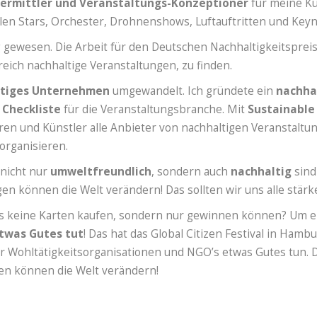
vermittler und Veranstaltungs-Konzeptioner
für meine Kun
len Stars, Orchester, Drohnenshows, Luftauftritten und Key
g gewesen. Die Arbeit für den Deutschen Nachhaltigkeitspreis
ich nachhaltige Veranstaltungen, zu finden.
ltiges Unternehmen
umgewandelt. Ich gründete ein
nachha
n
Checkliste
für die Veranstaltungsbranche. Mit
Sustainable 
oren und Künstler alle Anbieter von nachhaltigen Veranstal
organisieren.
nicht nur
umweltfreundlich
, sondern auch
nachhaltig
sind
gen können die Welt verändern! Das sollten wir uns alle stä
Fans keine Karten kaufen, sondern nur gewinnen können? Um 
etwas Gutes tut
! Das hat das Global Citizen Festival in Ham
für Wohltätigkeitsorganisationen und NGO’s etwas Gutes tun. 
gen können die Welt verändern!