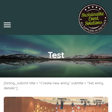
Test
[listing_submit title = “Create new entry” subtitle = “Set entry
details”]