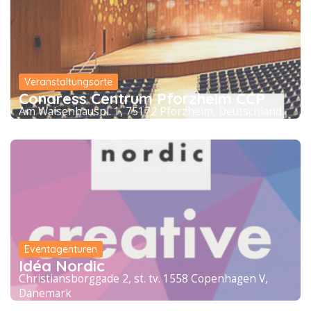
Veranstaltungsorte
Congress Centrum Pforzheim CCP
Am Waisenhauspl. 1, 75172 Pforzheim, Deutschland
Eventagenturen
Idéa Nordic
Christiansborggade 2, st. tv. 1558 Copenhagen V,
Dänemark