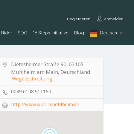
Registrieren
Anmelden
Rider
SDG
16 Steps Initiative
Blog
Deutsch
Dietesheimer Straße 90, 63165
Mühlheim am Main, Deutschland
Wegbeschreibung
0049 6108 911150
http://www.wbh-muehlheim.de