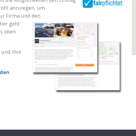
ofil anzulegen, um
zur Firma
und den
Hier geht
es oben
a und ihre
lden