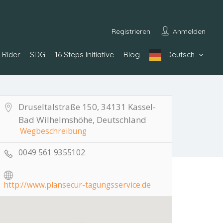
Registrieren
Anmelden
Rider
SDG
16 Steps Initiative
Blog
Deutsch
Druseltalstraße 150, 34131 Kassel-
Bad Wilhelmshöhe, Deutschland
Wegbeschreibung
0049 561 9355102
http://www.plansecur-tagungsservice.de