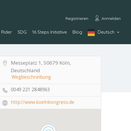
Registrieren
Anmelden
Rider
SDG
16 Steps Initiative
Blog
Deutsch
Messeplatz 1, 50679 Köln,
Deutschland
Wegbeschreibung
0049 221 2848963
http://www.koelnkongress.de