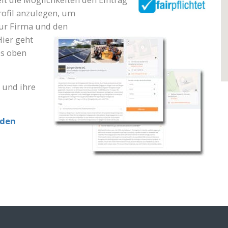
ofil anzulegen, um
zur Firma
und den
Hier geht
es oben
a und ihre
lden