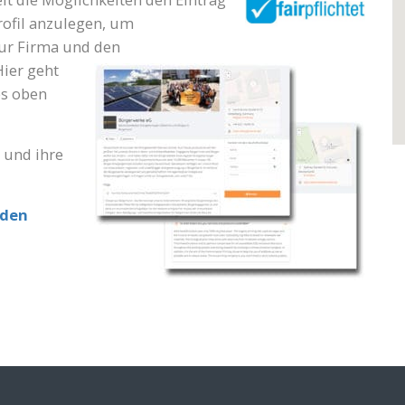
ofil anzulegen, um
zur Firma
und den
Hier geht
es oben
a und ihre
lden