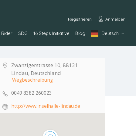
Registrieren
Anmelden
Rider
SDG
16 Steps Initiative
Blog
Deutsch
Zwanzigerstrasse 10, 88131
Lindau, Deutschland
Wegbeschreibung
0049 8382 260023
http://www.inselhalle-lindau.de