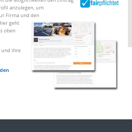
ofil anzulegen, um
zur Firma
und den
Hier geht
es oben
a und ihre
lden