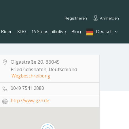
Registrieren
Anmelden
Rider
SDG
16 Steps Initiative
Blog
Deutsch
Olgastraße 20, 88045
Friedrichshafen, Deutschland
Wegbeschreibung
0049 7541 2880
http://www.gzh.de