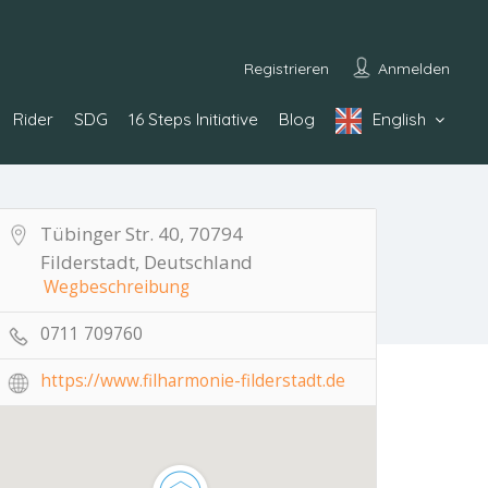
Registrieren
Anmelden
Rider
SDG
16 Steps Initiative
Blog
English
Tübinger Str. 40, 70794
Filderstadt, Deutschland
Wegbeschreibung
0711 709760
https://www.filharmonie-filderstadt.de