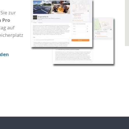
Sie zur
n
Pro
rag auf
eicherplatz
lden