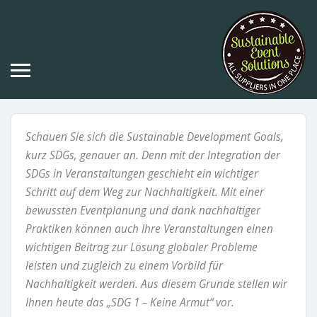
Schauen Sie sich die Sustainable Development Goals,
kurz SDGs, genauer an. Denn mit der Integration der
SDGs in Veranstaltungen geschieht ein wichtiger
Schritt auf dem Weg zur Nachhaltigkeit. Mit einer
bewussten Eventplanung und dank nachhaltiger
Praktiken können auch Ihre Veranstaltungen einen
wichtigen Beitrag zur Lösung globaler Probleme
leisten und zugleich zu einem Vorbild für
Nachhaltigkeit werden. Aus diesem Grunde stellen wir
Ihnen heute das „SDG 1 – Keine Armut“ vor.