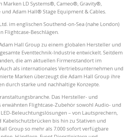
en Marken LD Systems®, Cameo®, Gravity®,
 und Adam Hall® Stage Equipment & Cables.
Ltd. im englischen Southend-on-Sea (nahe London)
n Flightcase-Beschlägen.
ie Adam Hall Group zu einem globalen Hersteller und
gesamte Eventtechnik-Industrie entwickelt. Seitdem
tanden, die am aktuellen Firmenstandort im
 Auch als internationales Vertriebsunternehmen und
mmierte Marken überzeugt die Adam Hall Group ihre
en durch starke und nachhaltige Konzepte.
eranstaltungsbranche. Das Hersteller- und
s erwähnten Flightcase-Zubehör sowohl Audio- und
e LED-Beleuchtungslösungen – von Lautsprechern,
 Kabelschutzbrücken bis hin zu Stativen und
ll Group so mehr als 7.000 sofort verfügbare
unden, Händlern, Event Dienstleistern und