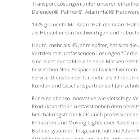
Transport Lösungen unter unseren einzeln
Defender®, Palmer®, Adam Hall® Hardware
1975 gründete Mr. Adam Hall die Adam Hall 
als Hersteller von hochwertigen und robuste
Heute, mehr als 45 Jahre später, hat sich d
Vertrieb mit umfassenden Lösungen für die 
sind nicht nur zahlreiche neue Marken ents
hessischen Neu-Anspach entwickelt werden.
Service-Dienstleister für mehr als 30 reno
Kunden und Geschäftspartner seit Jahrzehnt
Für eine ebenso innovative wie vielseitige V
Produktportfolio umfasst neben dem bereit
Beschallungstechnik als auch professionell
Endstufen und Moving Lights über Kabel und
Bühnensystemen. Insgesamt hält die Adam Ha
Artikel in ihrem Lager und bietet Industriek